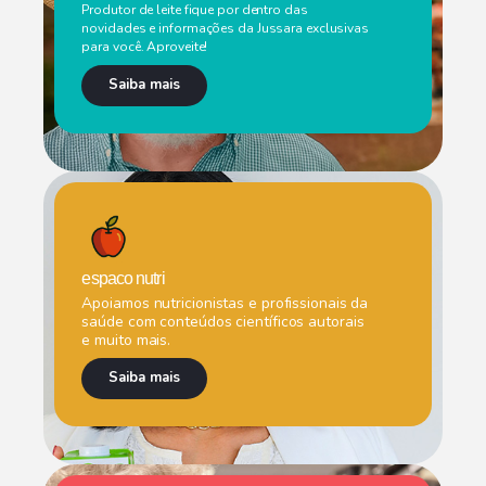
Produtor de leite fique por dentro das
novidades e informações da Jussara exclusivas
para você. Aproveite!
Saiba mais
espaco nutri
Apoiamos nutricionistas e profissionais da
saúde com conteúdos científicos autorais
e muito mais.
Saiba mais