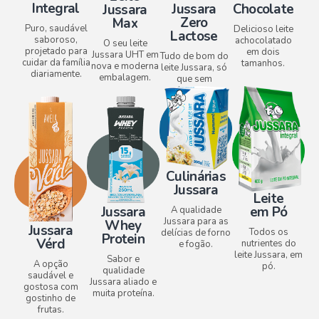
Integral
Jussara
Chocolate
Jussara
Zero
Max
Puro, saudável
Delicioso leite
Lactose​
saboroso,
achocolatado
O seu leite
projetado para
em dois
Jussara UHT em
Tudo de bom do
cuidar da família
tamanhos.
nova e moderna
leite Jussara, só
diariamente.
embalagem.
que sem
lactose.
Culinárias
Jussara
Leite
em Pó
Jussara
A qualidade
Jussara para as
Whey
Jussara
Todos os
delícias de forno
Protein
Vérd
nutrientes do
e fogão.
leite Jussara, em
Sabor e
A opção
pó.
qualidade
saudável e
Jussara aliado e
gostosa com
muita proteína.
gostinho de
frutas.