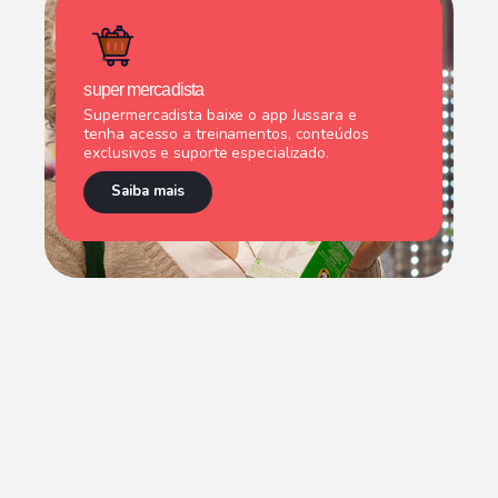
super mercadista
Supermercadista baixe o app Jussara e
tenha acesso a treinamentos, conteúdos
exclusivos e suporte especializado.
Saiba mais