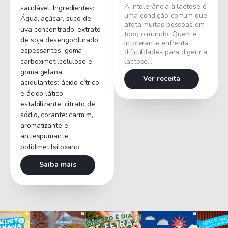
A intolerância à lactose é
saudável.
Ingredientes:
uma condição comum que
Água, açúcar, suco de
afeta muitas pessoas em
uva concentrado, extrato
todo o mundo. Quem é
de soja desengordurado,
intolerante enfrenta
espessantes: goma
dificuldades para digerir a
carboximetilcelulose e
lactose…
goma gelana,
Ver receita
acidulantes: ácido cítrico
e ácido lático,
estabilizante: citrato de
sódio, corante: carmim,
aromatizante e
antiespumante:
polidimetilsiloxano.
Saiba mais