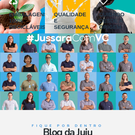
EMBALAGENS
QUALIDADE
CUIDADO
100%
E
DESDE A
RECICLÁVEIS
SEGURANÇA
ORIGEM
FIQUE POR DENTRO
Blog da Juju