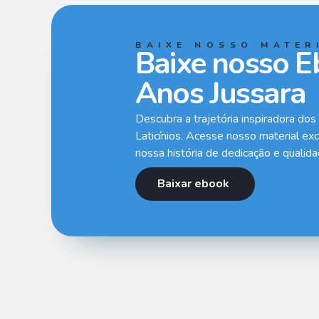
BAIXE NOSSO MATER
Baixe nosso E
Anos Jussara​
Descubra a trajetória inspiradora dos
Laticínios. Acesse nosso material ex
nossa história de dedicação e qualidad
Baixar ebook