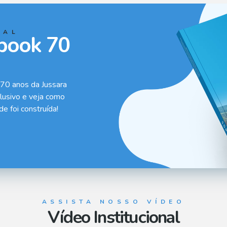
IAL
book 70
 70 anos da Jussara
clusivo e veja como
e foi construída!
ASSISTA NOSSO VÍDEO
Vídeo Institucional