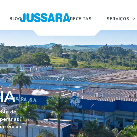
BLOG
RECEITAS
SERVIÇOS
IA
role de
uperar as
dade em um