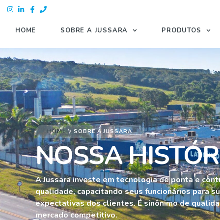
HOME
SOBRE A JUSSARA
PRODUTOS
HOME
\\
SOBRE A JUSSARA
NOSSA HISTÓR
A Jussara investe em tecnologia de ponta e cont
qualidade, capacitando seus funcionários para s
expectativas dos clientes. É sinônimo de quali
mercado competitivo.