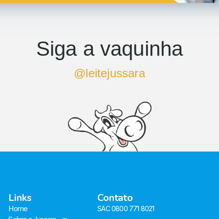
Siga a vaquinha
@leitejussara
Links
Contato
Home
SAC 0800 771 8021