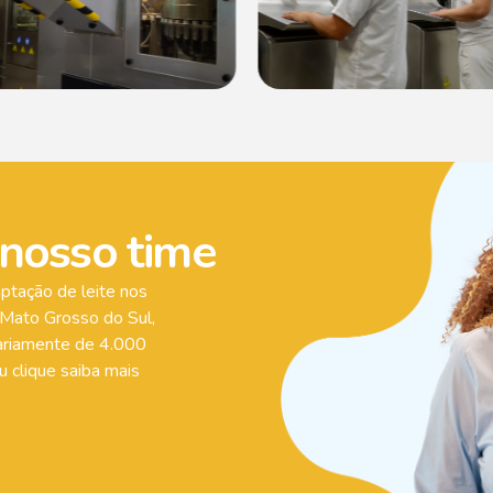
 nosso time
ptação de leite nos
 Mato Grosso do Sul,
iariamente de 4.000
u clique saiba mais