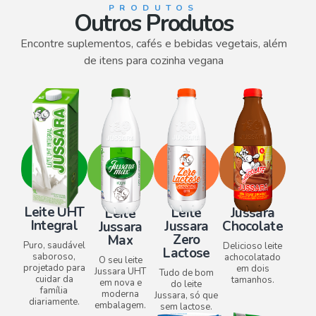
PRODUTOS
Outros Produtos
Encontre suplementos, cafés e bebidas vegetais, além
de itens para cozinha vegana
Leite UHT
Leite
Jussara
Leite
Integral
Jussara
Chocolate
Jussara
Zero
Max
Puro, saudável
Delicioso leite
Lactose​
saboroso,
achocolatado
O seu leite
projetado para
em dois
Jussara UHT
Tudo de bom
cuidar da
tamanhos.
em nova e
do leite
família
moderna
Jussara, só que
diariamente.
embalagem.
sem lactose.