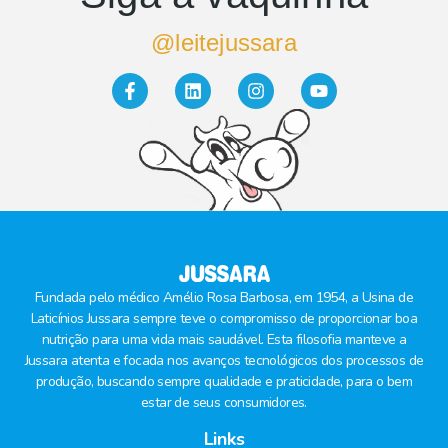
@leitejussara
Fundada pelo médico Amélio Rosa Barbosa, em 1954, a Usina de
Laticínios Jussara sempre teve o compromisso de proporcionar boa
nutrição para uma vida mais saudável. Esta filosofia manteve a
Jussara atenta e focada nos avanços tecnológicos dos processos de
produção, buscando sempre qualidade e praticidade, para o bem
estar de seus consumidores.
Links