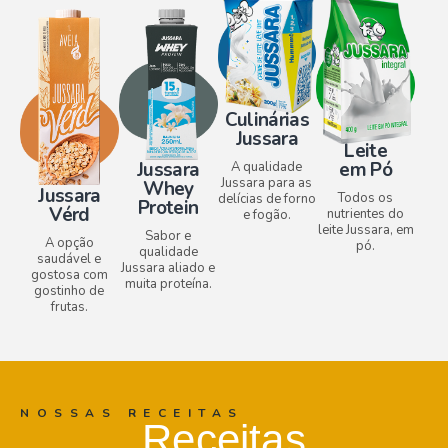
Culinárias
Jussara
Leite
em Pó
Jussara
A qualidade
Jussara para as
Whey
Jussara
Todos os
delícias de forno
Protein
Vérd
nutrientes do
e fogão.
leite Jussara, em
Sabor e
A opção
pó.
qualidade
saudável e
Jussara aliado e
gostosa com
muita proteína.
gostinho de
frutas.
NOSSAS RECEITAS
Receitas