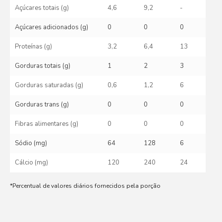
Açúcares totais (g)
4,6
9,2
-
Açúcares adicionados (g)
0
0
0
Proteínas (g)
3,2
6,4
13
Gorduras totais (g)
1
2
3
Gorduras saturadas (g)
0,6
1,2
6
Gorduras trans (g)
0
0
0
Fibras alimentares (g)
0
0
0
Sódio (mg)
64
128
6
Cálcio (mg)
120
240
24
*Percentual de valores diários fornecidos pela porção