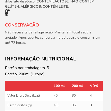
difosfato dissódico.
CONTÉM LACTOSE. NÃO CONTÉM
GLÚTEN. ALÉRGICOS: CONTÉM LEITE.
CONSERVAÇÃO
Não necessita de refrigeração. Manter em local seco e
arejado. Após aberto, conservar na geladeira e consumir em
até 72 horas.
INFORMAÇÃO NUTRICIONAL
Porção por embalagem: 5
Porção: 200ml (1 copo)
100 ml
200 ml
VD%
Valor Energético (kcal)
40
80
4
Carboidratos (g)
4,6
9,2
3