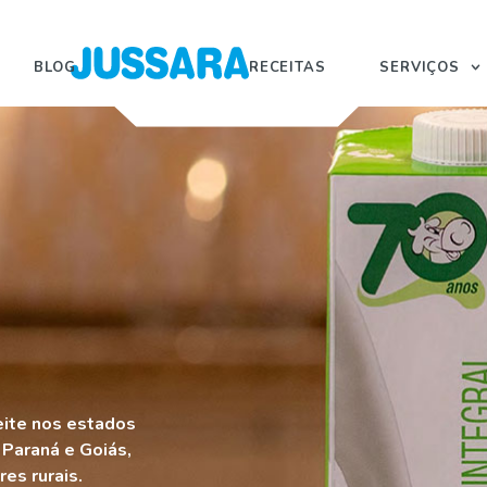
BLOG
RECEITAS
SERVIÇOS
eite nos estados
 Paraná e Goiás,
es rurais.