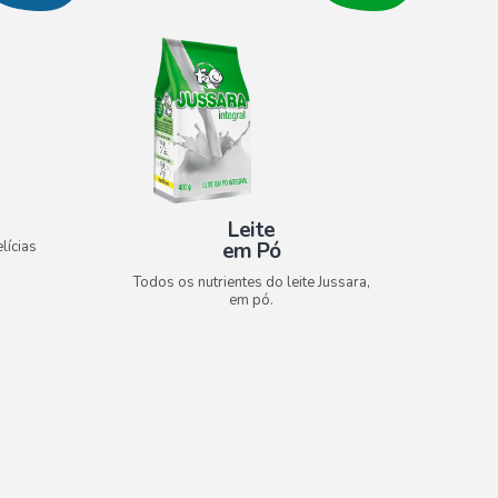
Leite
em Pó
lícias
Todos os nutrientes do leite Jussara,
em pó.