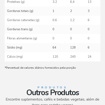
Proteínas (g)
3,2
6,4
13
Gorduras totais (g)
1
2
3
Gorduras saturadas (g)
0,6
1,2
6
Gorduras trans (g)
0
0
0
Fibras alimentares (g)
0
0
0
Sódio (mg)
64
128
6
Cálcio (mg)
120
240
24
*Percentual de valores diários fornecidos pela porção
PRODUTOS
Outros Produtos
Encontre suplementos, cafés e bebidas vegetais, além de
itens para cozinha vegana