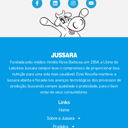
Fundada pelo médico Amélio Rosa Barbosa, em 1954, a Usina de
Laticínios Jussara sempre teve o compromisso de proporcionar boa
nutrição para uma vida mais saudável. Esta filosofia manteve a
Jussara atenta e focada nos avanços tecnológicos dos processos de
produção, buscando sempre qualidade e praticidade, para o bem
estar de seus consumidores.
Links
Home
Sobre a Jussara
Produtos