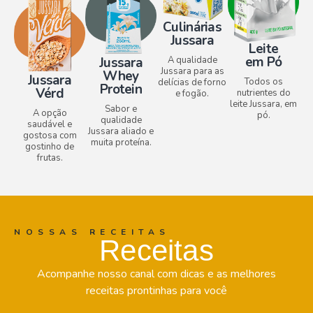
Culinárias
Jussara
Leite
em Pó
Jussara
A qualidade
Jussara para as
Whey
Jussara
Todos os
delícias de forno
Protein
Vérd
nutrientes do
e fogão.
leite Jussara, em
Sabor e
A opção
pó.
qualidade
saudável e
Jussara aliado e
gostosa com
muita proteína.
gostinho de
frutas.
NOSSAS RECEITAS
Receitas
Acompanhe nosso canal com dicas e as melhores
receitas prontinhas para você