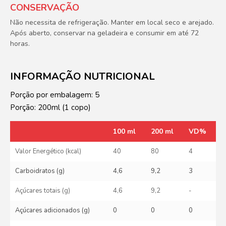
CONSERVAÇÃO
Não necessita de refrigeração. Manter em local seco e arejado.
Após aberto, conservar na geladeira e consumir em até 72
horas.
INFORMAÇÃO NUTRICIONAL
Porção por embalagem: 5
Porção: 200ml (1 copo)
100 ml
200 ml
VD%
Valor Energético (kcal)
40
80
4
Carboidratos (g)
4,6
9,2
3
Açúcares totais (g)
4,6
9,2
-
Açúcares adicionados (g)
0
0
0