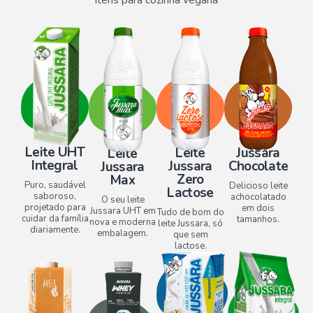
Leite UHT
Leite
Jussara
Leite
Integral
Jussara
Chocolate
Jussara
Zero
Max
Puro, saudável
Delicioso leite
Lactose​
saboroso,
achocolatado
O seu leite
projetado para
em dois
Jussara UHT em
Tudo de bom do
cuidar da família
tamanhos.
nova e moderna
leite Jussara, só
diariamente.
embalagem.
que sem
lactose.