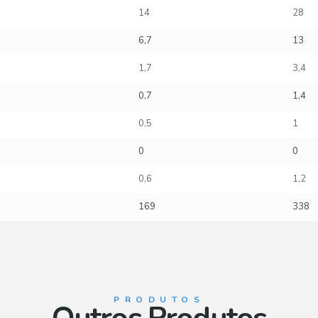
14
28
6,7
13
1,7
3,4
0,7
1,4
0,5
1
0
0
0,6
1,2
169
338
PRODUTOS