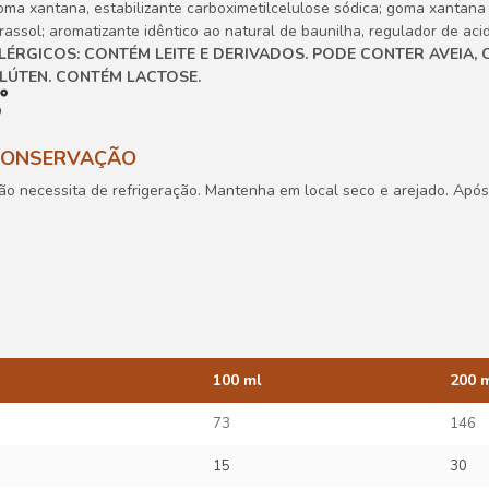
oma xantana, estabilizante carboximetilcelulose sódica; goma xantana e
irassol; aromatizante idêntico ao natural de baunilha, regulador de acid
LÉRGICOS: CONTÉM LEITE E DERIVADOS. PODE CONTER AVEIA,
LÚTEN. CONTÉM LACTOSE.
CONSERVAÇÃO
ão necessita de refrigeração. Mantenha em local seco e arejado. Após
100 ml
200 
73
146
15
30