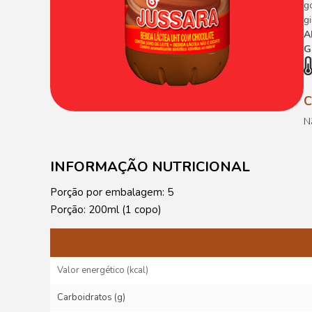
g
g
A
G
N
INFORMAÇÃO NUTRICIONAL
Porção por embalagem: 5
Porção: 200ml (1 copo)
Valor energético (kcal)
Carboidratos (g)