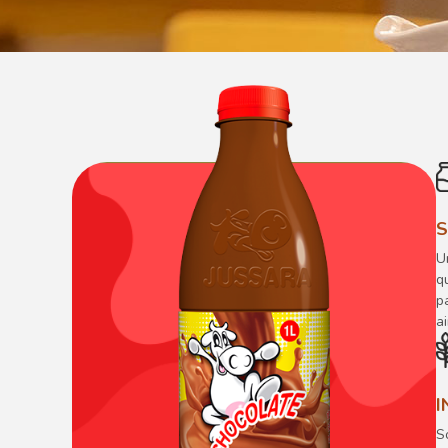
S
U
q
p
a
I
S