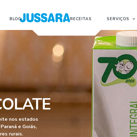
BLOG
RECEITAS
SERVIÇOS
COLATE
eite nos estados
 Paraná e Goiás,
es rurais.