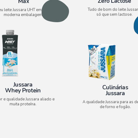
Zero Lactose​
Max
Tudo de bom do leite Jussar
eu leite Jussara UHT em nova e
só que sem lactose.
moderna embalagem.
Jussara
Culinárias
Whey Protein
Jussara
r e qualidade Jussara aliado e
A qualidade Jussara para as de
muita proteína.
de forno e fogão.