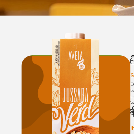
S
C
b
c
V
I