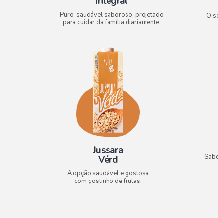
Integral
Puro, saudável saboroso, projetado
O s
para cuidar da família diariamente.
Jussara
Sabo
Vérd
A opção saudável e gostosa
com gostinho de frutas.