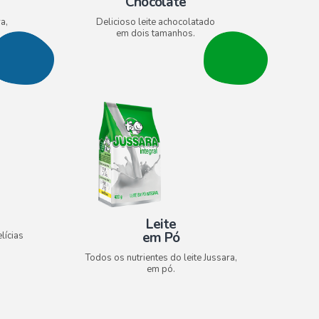
Chocolate
a,
Delicioso leite achocolatado
em dois tamanhos.
Leite
em Pó
lícias
Todos os nutrientes do leite Jussara,
em pó.