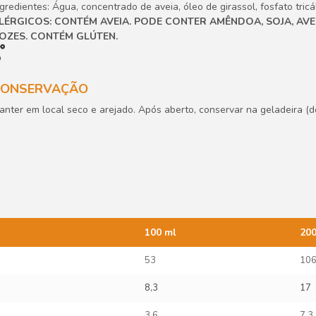
ngredientes: Água, concentrado de aveia, óleo de girassol, fosfato tricál
LÉRGICOS: CONTÉM AVEIA. PODE CONTER AMÊNDOA, SOJA, AVE
OZES. CONTÉM GLÚTEN.
CONSERVAÇÃO
anter em local seco e arejado. Após aberto, conservar na geladeira (d
100 ml
200
53
10
8,3
17
3,6
7,3