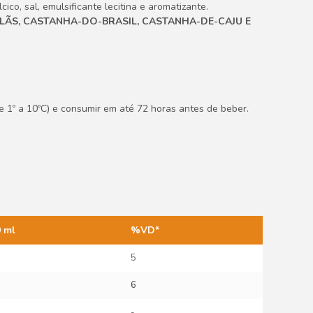
cico, sal, emulsificante lecitina e aromatizante.
LÃS, CASTANHA-DO-BRASIL, CASTANHA-DE-CAJU E
e 1º a 10ºC) e consumir em até 72 horas antes de beber.
 ml
%VD*
6
5
6
-