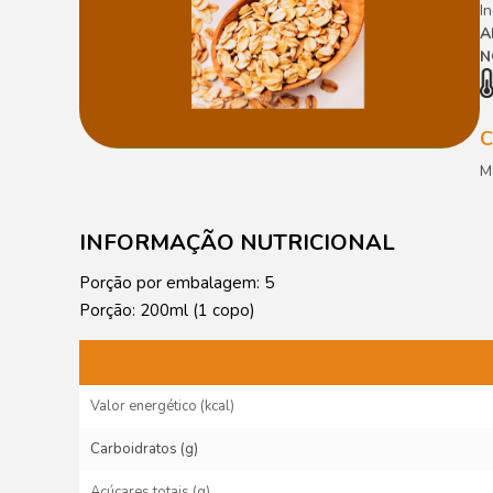
I
A
N
M
INFORMAÇÃO NUTRICIONAL
Porção por embalagem: 5
Porção: 200ml (1 copo)
Valor energético (kcal)
Carboidratos (g)
Açúcares totais (g)