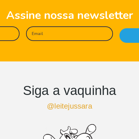
Assine nossa newsletter
Siga a vaquinha
@leitejussara