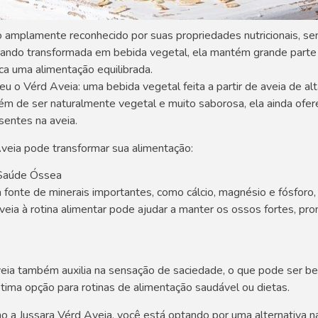
 amplamente reconhecido por suas propriedades nutricionais, send
uando transformada em bebida vegetal, ela mantém grande parte 
a uma alimentação equilibrada.
u o Vérd Aveia: uma bebida vegetal feita a partir de aveia de al
 Além de ser naturalmente vegetal e muito saborosa, ela ainda ofer
sentes na aveia.
veia pode transformar sua alimentação:
a Saúde Óssea
 fonte de minerais importantes, como cálcio, magnésio e fósforo
veia à rotina alimentar pode ajudar a manter os ossos fortes, p
eia também auxilia na sensação de saciedade, o que pode ser ben
tima opção para rotinas de alimentação saudável ou dietas.
a Jussara Vérd Aveia, você está optando por uma alternativa nat