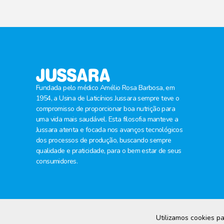
Fundada pelo médico Amélio Rosa Barbosa, em
1954, a Usina de Laticínios Jussara sempre teve o
compromisso de proporcionar boa nutrição para
uma vida mais saudável. Esta filosofia manteve a
Jussara atenta e focada nos avanços tecnológicos
dos processos de produção, buscando sempre
qualidade e praticidade, para o bem estar de seus
consumidores.
Utilizamos cookies p
© 2026Jussara Laticínios. Todos os direitos reservados.