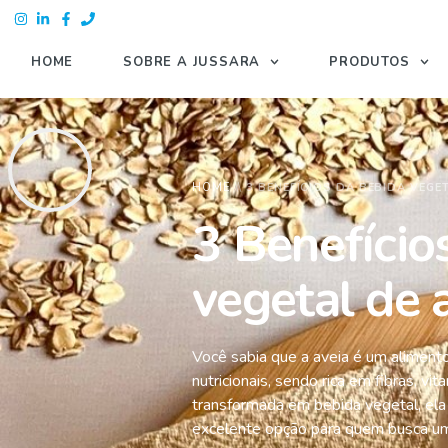
HOME
SOBRE A JUSSARA
PRODUTOS
HOME
\\
3 BENEFÍCIOS DA BEBIDA VEGET
3 Benefício
vegetal de 
Você sabia que a aveia é um alimen
nutricionais, sendo rica em fibras, v
transformada em bebida vegetal, el
excelente opção para quem busca uma