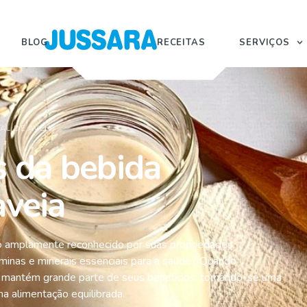
BLOG
RECEITAS
SERVIÇOS
AL DE AVEIA
s da bebida
aveia
to amplamente reconhecido por suas propriedades
itaminas e minerais essenciais para a saúde? Quando
a mantém grande parte de seus benefícios, tornando-se uma
 alimentação equilibrada.