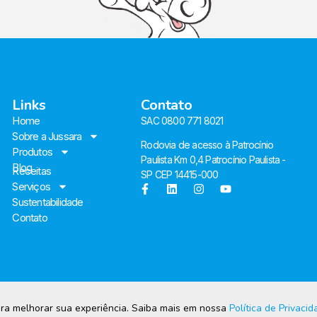
Links
Contato
Home
SAC 0800 771 8021
Sobre a Jussara
Rodovia de acesso à Patrocínio
Produtos
Paulista Km 0,4 Patrocínio Paulista -
Blog
Receitas
SP CEP 14415-000
Serviços
Sustentabilidade
Contato
ara melhorar sua experiência. Saiba mais em nossa
Política de Privaci