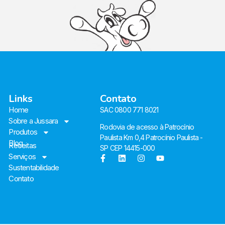
Links
Contato
Home
SAC 0800 771 8021
Sobre a Jussara
Rodovia de acesso à Patrocínio
Produtos
Paulista Km 0,4 Patrocínio Paulista -
Blog
Receitas
SP CEP 14415-000
Serviços
Sustentabilidade
Contato