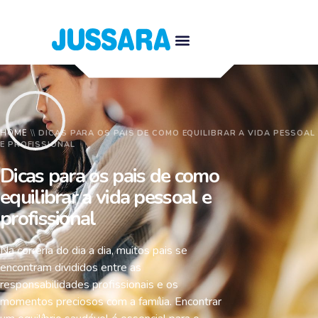
HOME
\\
DICAS PARA OS PAIS DE COMO EQUILIBRAR A VIDA PESSOAL
E PROFISSIONAL
Dicas para os pais de como
equilibrar a vida pessoal e
profissional
Na correria do dia a dia, muitos pais se
encontram divididos entre as
responsabilidades profissionais e os
momentos preciosos com a família. Encontrar