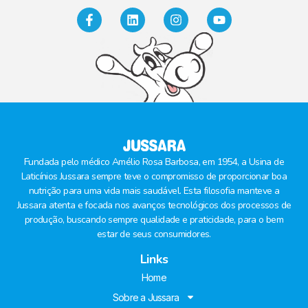
Fundada pelo médico Amélio Rosa Barbosa, em 1954, a Usina de
Laticínios Jussara sempre teve o compromisso de proporcionar boa
nutrição para uma vida mais saudável. Esta filosofia manteve a
Jussara atenta e focada nos avanços tecnológicos dos processos de
produção, buscando sempre qualidade e praticidade, para o bem
estar de seus consumidores.
Links
Home
Sobre a Jussara