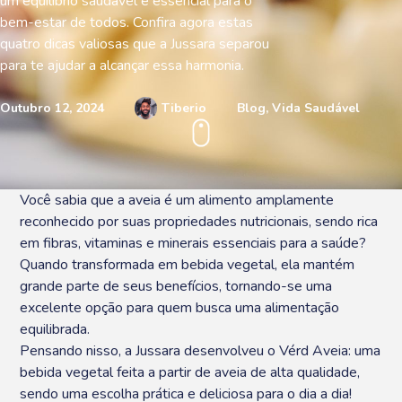
um equilíbrio saudável é essencial para o
bem-estar de todos. Confira agora estas
quatro dicas valiosas que a Jussara separou
para te ajudar a alcançar essa harmonia.
Outubro 12, 2024
Tiberio
Blog
,
Vida Saudável
Você sabia que a aveia é um alimento amplamente
reconhecido por suas propriedades nutricionais, sendo rica
em fibras, vitaminas e minerais essenciais para a saúde?
Quando transformada em bebida vegetal, ela mantém
grande parte de seus benefícios, tornando-se uma
excelente opção para quem busca uma alimentação
equilibrada.
Pensando nisso, a Jussara desenvolveu o Vérd Aveia: uma
bebida vegetal feita a partir de aveia de alta qualidade,
sendo uma escolha prática e deliciosa para o dia a dia!