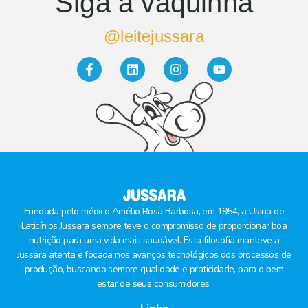
Siga a vaquinha
@leitejussara
Fundada pelo médico Amélio Rosa Barbosa, em 1954, a Usina de
Laticínios Jussara sempre teve o compromisso de proporcionar boa
nutrição para uma vida mais saudável. Esta filosofia manteve a
Jussara atenta e focada nos avanços tecnológicos dos processos de
produção, buscando sempre qualidade e praticidade, para o bem
estar de seus consumidores.