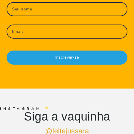
Leia Mais
1
2
Inscrever-se
INSTAGRAM
Siga a vaquinha
@leitejussara