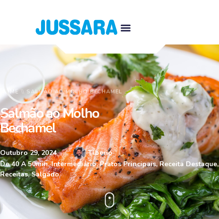
HOME
\\
SALMÃO AO MOLHO BECHAMEL
Salmão ao Molho
Bechamel
Outubro 29, 2024
Tiberio
De 40 A 50min
,
Intermediário
,
Pratos Principais
,
Receita Destaque
,
Receitas
,
Salgado