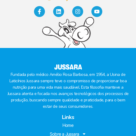
Fundada pelo médico Amélio Rosa Barbosa, em 1954, a Usina de
Laticínios Jussara sempre teve o compromisso de proporcionar boa
nutrição para uma vida mais saudável. Esta filosofia manteve a
Jussara atenta e focada nos avanços tecnológicos dos processos de
produção, buscando sempre qualidade e praticidade, para o bem
estar de seus consumidores.
Links
Home
Sobre a Jussara