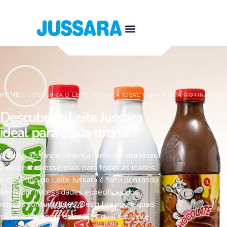
HOME
\\
DESCUBRA O LEITE JUSSARA IDEAL PARA A SUA ROTINA!
Descubra o Leite Jussara
ideal para a sua rotina!
O Leite Jussara é uma rica fonte de vitaminas
e nutrientes essenciais para todas as idades,
e cada tipo de Leite Jussara é feito pensando
em suprir necessidades específicas dos
nossos consumidores. Descubra agora quais
são as diferenças entre eles qual é o Leite