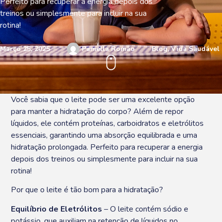
Perfeito para recuperar a energia depois dos
treinos ou simplesmente para incluir na sua
rotina!
Março 25, 2025
Pamella Romão
Blog
,
Vida Saudável
Você sabia que o leite pode ser uma excelente opção
para manter a hidratação do corpo? Além de repor
líquidos, ele contém proteínas, carboidratos e eletrólitos
essenciais, garantindo uma absorção equilibrada e uma
hidratação prolongada. Perfeito para recuperar a energia
depois dos treinos ou simplesmente para incluir na sua
rotina!
Por que o leite é tão bom para a hidratação?
Equilíbrio de Eletrólitos
– O leite contém sódio e
potássio, que auxiliam na retenção de líquidos no