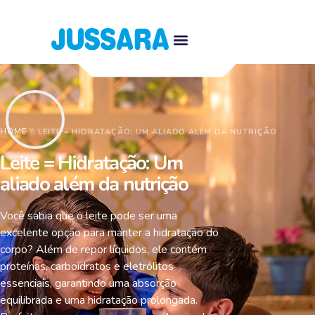
HOME
\\
LEITE = HIDRATAÇÃO: UM ALIADO ALÉM DA NUTRIÇÃO
Leite = Hidratação: Um
aliado além da nutrição
Você sabia que o leite pode ser uma
excelente opção para manter a hidratação do
corpo? Além de repor líquidos, ele contém
proteínas, carboidratos e eletrólitos
essenciais, garantindo uma absorção
equilibrada e uma hidratação prolongada.