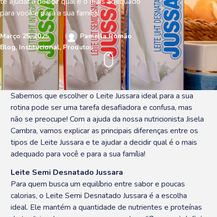
te ajudar a decidir qual é o mais adequado
para você e para a sua família!
Março 25, 2025
Pamella Romão
Blog
,
Institucional
,
Produtos
Sabemos que escolher o Leite Jussara ideal para a sua
rotina pode ser uma tarefa desafiadora e confusa, mas
não se preocupe! Com a ajuda da nossa nutricionista Jisela
Cambra, vamos explicar as principais diferenças entre os
tipos de Leite Jussara e te ajudar a decidir qual é o mais
adequado para você e para a sua família!
Leite Semi Desnatado Jussara
Para quem busca um equilíbrio entre sabor e poucas
calorias, o Leite Semi Desnatado Jussara é a escolha
ideal. Ele mantém a quantidade de nutrientes e proteínas