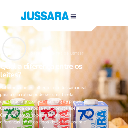
HOME
\\
QUAL A DIFERENÇA ENTRE OS LEITES?
Qual a diferença entre os
leites?
Sabemos que escolher o Leite Jussara ideal
para a sua rotina pode ser uma tarefa
desafiadora e confusa, mas não se preocupe!
Com a ajuda da nossa nutricionista Jisela
Cambra, vamos explicar as principais
diferenças entre os tipos de Leite Jussara e