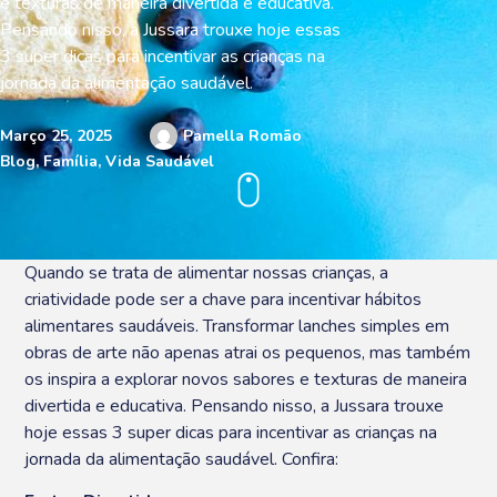
e texturas de maneira divertida e educativa.
Pensando nisso, a Jussara trouxe hoje essas
3 super dicas para incentivar as crianças na
jornada da alimentação saudável.
Março 25, 2025
Pamella Romão
Blog
,
Família
,
Vida Saudável
Quando se trata de alimentar nossas crianças, a
criatividade pode ser a chave para incentivar hábitos
alimentares saudáveis. Transformar lanches simples em
obras de arte não apenas atrai os pequenos, mas também
os inspira a explorar novos sabores e texturas de maneira
divertida e educativa. Pensando nisso, a Jussara trouxe
hoje essas 3 super dicas para incentivar as crianças na
jornada da alimentação saudável. Confira: