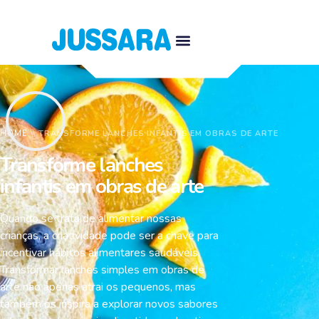
HOME
\\
TRANSFORME LANCHES INFANTIS EM OBRAS DE ARTE
Transforme lanches
infantis em obras de arte
Quando se trata de alimentar nossas
crianças, a criatividade pode ser a chave para
incentivar hábitos alimentares saudáveis.
Transformar lanches simples em obras de
arte não apenas atrai os pequenos, mas
também os inspira a explorar novos sabores