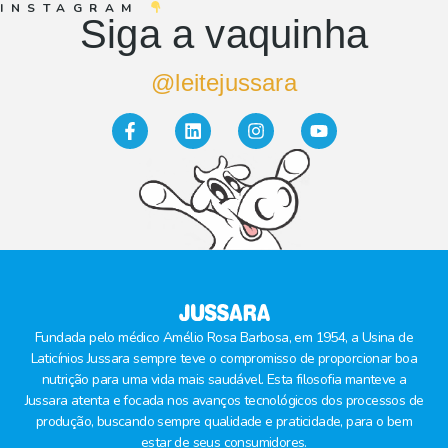
INSTAGRAM
Siga a vaquinha
@leitejussara
Fundada pelo médico Amélio Rosa Barbosa, em 1954, a Usina de
Laticínios Jussara sempre teve o compromisso de proporcionar boa
nutrição para uma vida mais saudável. Esta filosofia manteve a
Jussara atenta e focada nos avanços tecnológicos dos processos de
produção, buscando sempre qualidade e praticidade, para o bem
estar de seus consumidores.