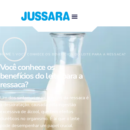
HOME
\\
VOCÊ CONHECE OS BENEFÍCIOS DO LEITE PARA A RESSACA?
Você conhece os
benefícios do leite para a
ressaca?
Um dos sintomas mais comuns da ressaca é
a desidratação, causada pela ingestão
excessiva de álcool, que tem efeitos
diuréticos no organismo. É aí que o leite
pode desempenhar um papel crucial.