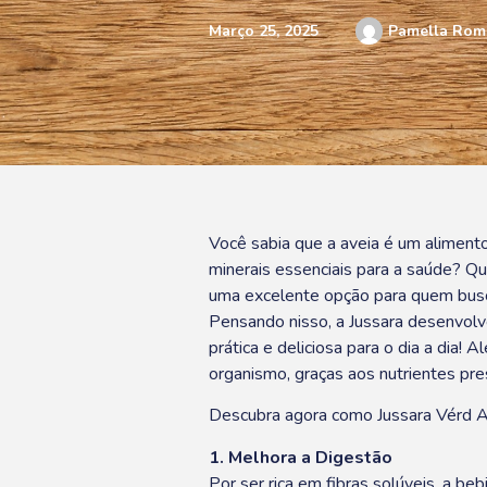
Março 25, 2025
Pamella Rom
Você sabia que a aveia é um alimento
minerais essenciais para a saúde? Q
uma excelente opção para quem busc
Pensando nisso, a Jussara desenvolve
prática e deliciosa para o dia a dia!
organismo, graças aos nutrientes pre
Descubra agora como Jussara Vérd A
1. Melhora a Digestão
Por ser rica em fibras solúveis, a beb