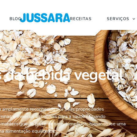
BLOG
RECEITAS
SERVIÇOS
AL DE AVEIA
s da bebida vegetal
to amplamente reconhecido por suas propriedades
itaminas e minerais essenciais para a saúde? Quando
a mantém grande parte de seus benefícios, tornando-se uma
 alimentação equilibrada.