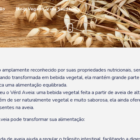
ão
Blog
,
Vegano
,
Vida Saudável
 amplamente reconhecido por suas propriedades nutricionais, send
uando transformada em bebida vegetal, ela mantém grande parte 
a uma alimentação equilibrada.
u o Vérd Aveia: uma bebida vegetal feita a partir de aveia de al
 Além de ser naturalmente vegetal e muito saborosa, ela ainda ofer
sentes na aveia.
veia pode transformar sua alimentação:
ida de aveia ajuda a regular o trânsito intestinal, facilitando a dig