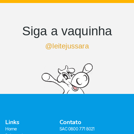
Siga a vaquinha
@leitejussara
Links
Contato
Home
SAC 0800 771 8021