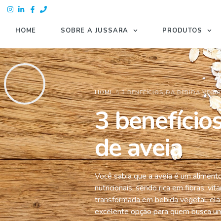
HOME
SOBRE A JUSSARA
PRODUTOS
HOME
\\
3 BENEFÍCIOS DA BEBIDA VEGET
3 benefício
de aveia
Você sabia que a aveia é um alimen
nutricionais, sendo rica em fibras, v
transformada em bebida vegetal, el
excelente opção para quem busca uma