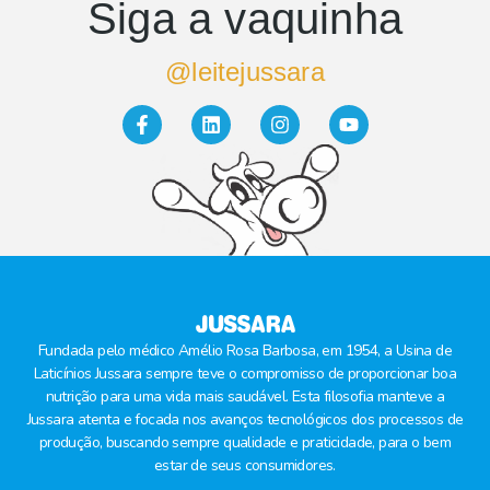
Siga a vaquinha
@leitejussara
Fundada pelo médico Amélio Rosa Barbosa, em 1954, a Usina de
Laticínios Jussara sempre teve o compromisso de proporcionar boa
nutrição para uma vida mais saudável. Esta filosofia manteve a
Jussara atenta e focada nos avanços tecnológicos dos processos de
produção, buscando sempre qualidade e praticidade, para o bem
estar de seus consumidores.