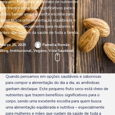
pequeno fruto seco está cheio de nutrientes
que trazem benefícios significativos para o
corpo, sendo uma excelente escolha para
quem busca uma alimentação equilibrada e
nutritiva – especialmente para mulheres e
mães que cuidam da saúde de toda a família.
Março 25, 2025
Pamella Romão
Blog
,
Institucional
,
Vegano
,
Vida Saudável
Quando pensamos em opções saudáveis e saborosas
para compor a alimentação do dia a dia, as amêndoas
ganham destaque. Este pequeno fruto seco está cheio de
nutrientes que trazem benefícios significativos para o
corpo, sendo uma excelente escolha para quem busca
uma alimentação equilibrada e nutritiva – especialmente
para mulheres e mães que cuidam da saúde de toda a