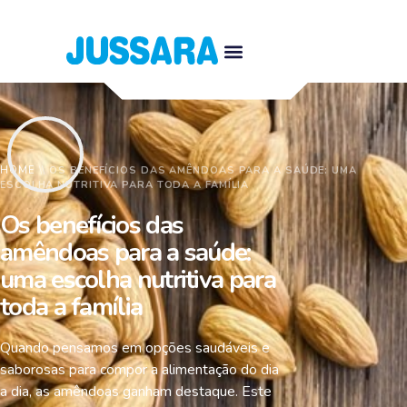
HOME
\\
OS BENEFÍCIOS DAS AMÊNDOAS PARA A SAÚDE: UMA
ESCOLHA NUTRITIVA PARA TODA A FAMÍLIA
Os benefícios das
amêndoas para a saúde:
uma escolha nutritiva para
toda a família
Quando pensamos em opções saudáveis e
saborosas para compor a alimentação do dia
a dia, as amêndoas ganham destaque. Este