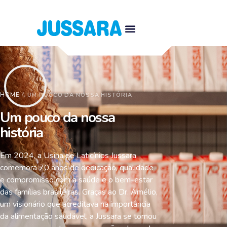
HOME
\\
UM POUCO DA NOSSA HISTÓRIA
Um pouco da nossa
história
Em 2024, a Usina de Laticínios Jussara
comemora 70 anos de dedicação, qualidade
e compromisso com a saúde e o bem-estar
das famílias brasileiras. Graças ao Dr. Amélio,
um visionário que acreditava na importância
da alimentação saudável, a Jussara se tornou