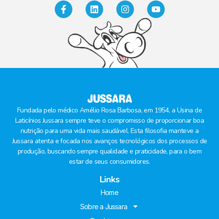
Fundada pelo médico Amélio Rosa Barbosa, em 1954, a Usina de
Laticínios Jussara sempre teve o compromisso de proporcionar boa
nutrição para uma vida mais saudável. Esta filosofia manteve a
Jussara atenta e focada nos avanços tecnológicos dos processos de
produção, buscando sempre qualidade e praticidade, para o bem
estar de seus consumidores.
Links
Home
Sobre a Jussara