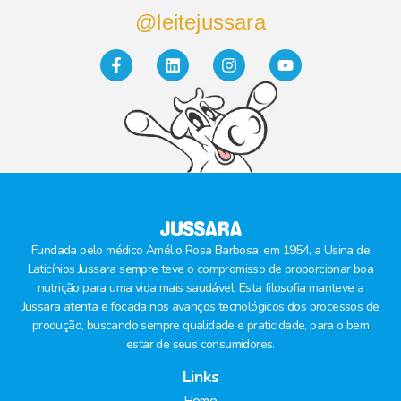
@leitejussara
Fundada pelo médico Amélio Rosa Barbosa, em 1954, a Usina de
Laticínios Jussara sempre teve o compromisso de proporcionar boa
nutrição para uma vida mais saudável. Esta filosofia manteve a
Jussara atenta e focada nos avanços tecnológicos dos processos de
produção, buscando sempre qualidade e praticidade, para o bem
estar de seus consumidores.
Links
Home